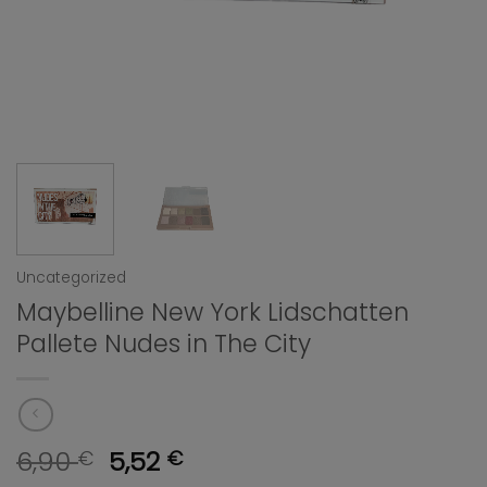
Uncategorized
Maybelline New York Lidschatten
Pallete Nudes in The City
Ursprünglicher
Aktueller
6,90
5,52
€
€
Preis
Preis