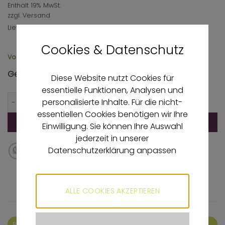
Enthält 19% MwSt.
war:
ist:
zzgl.
Versand
6,90 €
5,52 €.
Lieferzeit: ca. 3-4 Werktage
Cookies & Datenschutz
Vorrätig
Gesamtsumme
5,52
€
Diese Website nutzt Cookies für
essentielle Funktionen, Analysen und
Maybelline New York Lidschatten Pallete Nudes in The City
personalisierte Inhalte. Für die nicht-
essentiellen Cookies benötigen wir Ihre
IN DEN WARENKORB
Einwilligung. Sie können Ihre Auswahl
jederzeit in unserer
Datenschutzerklärung anpassen
ALLE COOKIES AKZEPTIEREN
BESCHREIBUNG