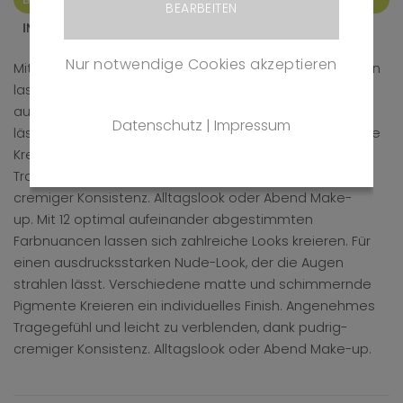
BEARBEITEN
INHALTSSTOFFE
Nur notwendige Cookies akzeptieren
Mit 12 optimal aufeinander abgestimmten Farbnuancen
lassen sich zahlreiche Looks kreieren.
Für einen
ausdrucksstarken Nude-Look, der die Augen strahlen
Datenschutz
|
Impressum
lässt.
Verschiedene matte und schimmernde Pigmente
Kreieren ein individuelles Finish.
Angenehmes
Tragegefühl und leicht zu verblenden, dank pudrig-
cremiger Konsistenz.
Alltagslook oder Abend Make-
up.
Mit 12 optimal aufeinander abgestimmten
Farbnuancen lassen sich zahlreiche Looks kreieren.
Für
einen ausdrucksstarken Nude-Look, der die Augen
strahlen lässt.
Verschiedene matte und schimmernde
Pigmente Kreieren ein individuelles Finish.
Angenehmes
Tragegefühl und leicht zu verblenden, dank pudrig-
cremiger Konsistenz.
Alltagslook oder Abend Make-up.