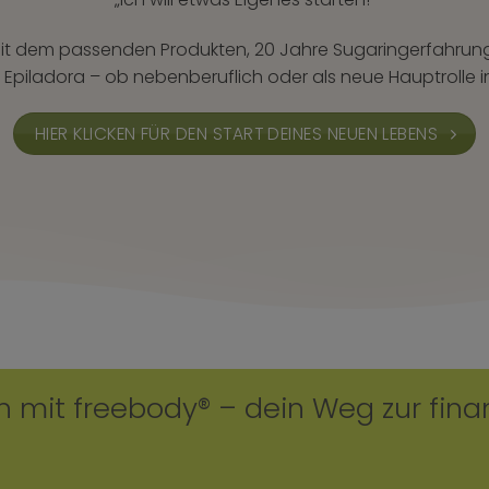
 mit dem passenden Produkten, 20 Jahre Sugaringerfahrun
s Epiladora – ob nebenberuflich oder als neue Hauptrolle 
HIER KLICKEN FÜR DEN START DEINES NEUEN LEBENS
n mit freebody
®
– dein Weg zur finan