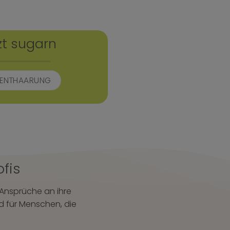
zt sugarn
E ENTHAARUNG
ofis
e Ansprüche an ihre
nd für Menschen, die