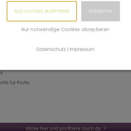
ALLE COOKIES AKZEPTIEREN
BEARBEITEN
RTEILE FÜR PROFIS – PROFITIERE AU
FI-KONDITIONEN
Nur notwendige Cookies akzeptieren
Datenschutz
|
Impressum
ellen Produkten & Mengenrabatten
& persönliche Betreuung
is
fis für Profis
Klicke hier und profitiere auch du