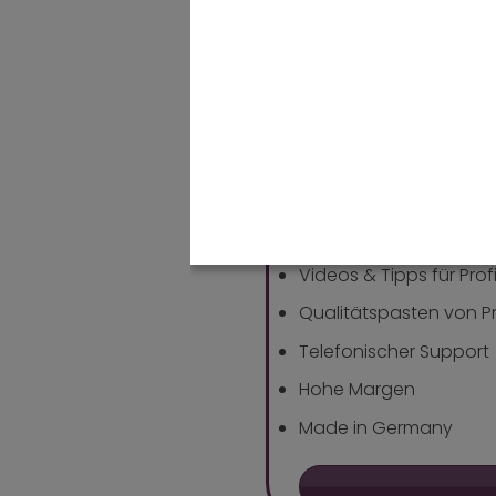
EXKLUSIVE VO
UNSEREN PRO
Exklusive Preisvorteile
Zugang zu profession
Individuelle Beratung 
Videos & Tipps für Prof
Qualitätspasten von Pro
Telefonischer Support
Hohe Margen
Made in Germany