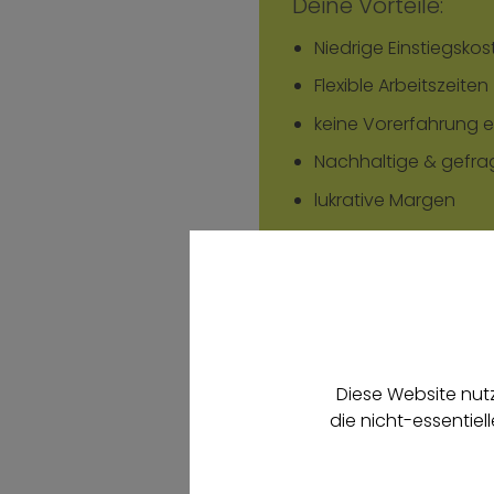
Deine Vorteile:
Niedrige Einstiegsko
Flexible Arbeitszeit
keine Vorerfahrung e
Nachhaltige & gefrag
lukrative Margen
So geht´s:
Starterpaket bestell
Schulungsvideos a
loslegen und erfolgr
Diese Website nutz
die nicht-essentiel