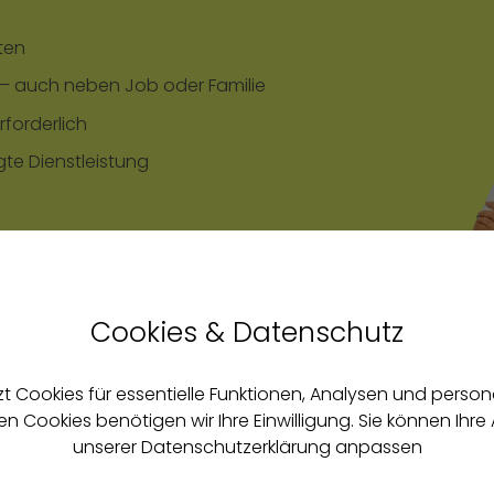
sten
en – auch neben Job oder Familie
rforderlich
te Dienstleistung
en
Cookies & Datenschutz
nschauen
eich werden
t Cookies für essentielle Funktionen, Analysen und personali
len Cookies benötigen wir Ihre Einwilligung. Sie können Ihre 
unserer Datenschutzerklärung anpassen
Haben wir dein Interesse geweckt? Für mehr Infos