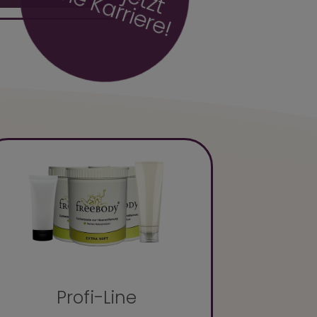
r
d
!
Profi-Line