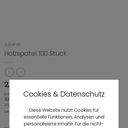
Zubehör
Holzspatel 100 Stück
2,25
€
Cookies & Datenschutz
Enthält 19% MwSt.
(
2,25
€
/ 100 Stück)
zzgl.
Versand
Diese Website nutzt Cookies für
Lieferzeit: ca. 3-4 Werktage
essentielle Funktionen, Analysen und
personalisierte Inhalte. Für die nicht-