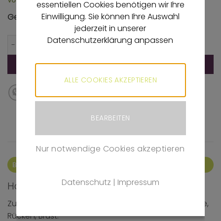
Vorrätig
essentiellen Cookies benötigen wir Ihre
Einwilligung. Sie können Ihre Auswahl
Gesamtsumme
2,25
€
jederzeit in unserer
Datenschutzerklärung anpassen
Holzspatel 100 Stück Menge
IN DEN WARENKORB
ALLE COOKIES AKZEPTIEREN
BEARBEITEN
Nur notwendige Cookies akzeptieren
BESCHREIBUNG
Datenschutz
|
Impressum
Holzspatel
Zum Auftragen von Wax für große Flächen wie Beine,
Rücken, Brust.