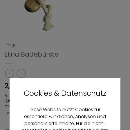
Pflege
Elina Badebürste
2,97
€
Cookies & Datenschutz
Enthält 19% MwSt.
(
2,97
€
/ 1 Stück)
zzgl.
Versand
Diese Website nutzt Cookies für
Lieferzeit: ca. 3-4 Werktage
essentielle Funktionen, Analysen und
personalisierte Inhalte. Für die nicht-