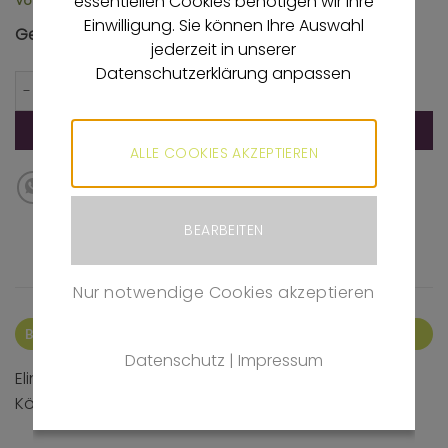
essentiellen Cookies benötigen wir Ihre
Vorrätig
Einwilligung. Sie können Ihre Auswahl
Gesamtsumme
2,97
€
jederzeit in unserer
Datenschutzerklärung anpassen
Elina Badebürste Menge
IN DEN WARENKORB
ALLE COOKIES AKZEPTIEREN
BEARBEITEN
Nur notwendige Cookies akzeptieren
BESCHREIBUNG
Datenschutz
|
Impressum
Elina Badebürste zur äußeren Anwendung des
Körpers, mit abnehmbaren Griff.