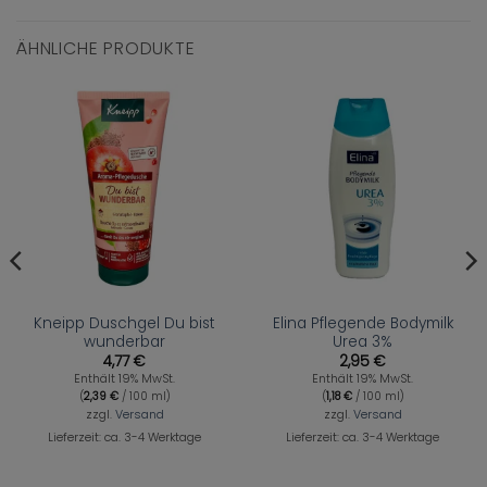
ÄHNLICHE PRODUKTE
Kneipp Duschgel Du bist
Elina Pflegende Bodymilk
wunderbar
Urea 3%
4,77
€
2,95
€
Enthält 19% MwSt.
Enthält 19% MwSt.
(
2,39
€
/ 100 ml)
(
1,18
€
/ 100 ml)
zzgl.
Versand
zzgl.
Versand
Lieferzeit: ca. 3-4 Werktage
Lieferzeit: ca. 3-4 Werktage